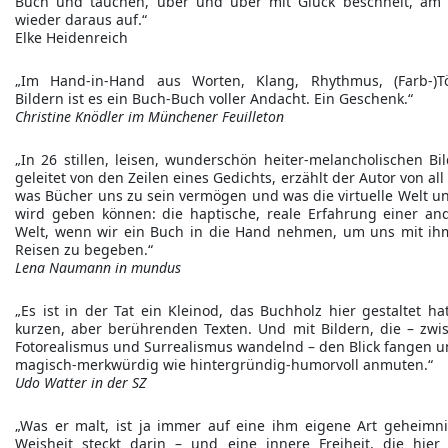
Buch und tauchen, über und über mit Glück beschneit, am
wieder daraus auf.“
Elke Heidenreich
„Im Hand-in-Hand aus Worten, Klang, Rhythmus, (Farb-)T
Bildern ist es ein Buch-Buch voller Andacht. Ein Geschenk.“
Christine Knödler im Münchener Feuilleton
„In 26 stillen, leisen, wunderschön heiter-melancholischen Bil
geleitet von den Zeilen eines Gedichts, erzählt der Autor von al
was Bücher uns zu sein vermögen und was die virtuelle Welt un
wird geben können: die haptische, reale Erfahrung einer an
Welt, wenn wir ein Buch in die Hand nehmen, um uns mit ih
Reisen zu begeben.“
Lena Naumann in mundus
„Es ist in der Tat ein Kleinod, das Buchholz hier gestaltet hat
kurzen, aber berührenden Texten. Und mit Bildern, die – zwi
Fotorealismus und Surrealismus wandelnd – den Blick fangen u
magisch-merkwürdig wie hintergründig-humorvoll anmuten.“
Udo Watter in der SZ
„Was er malt, ist ja immer auf eine ihm eigene Art geheimnis
Weisheit steckt darin – und eine innere Freiheit, die hier