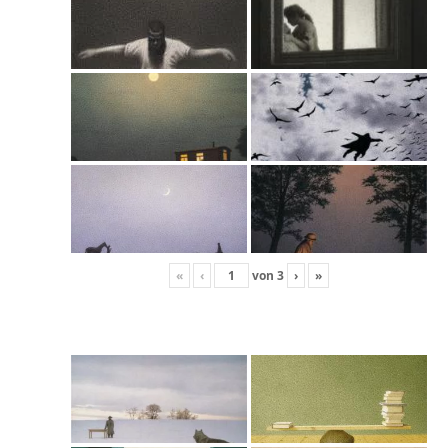
«
‹
von
3
›
»