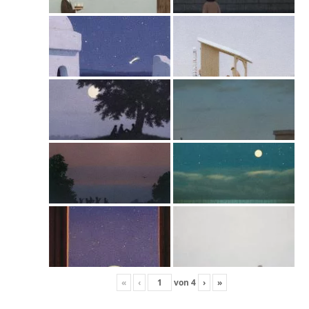
«
‹
von
4
›
»