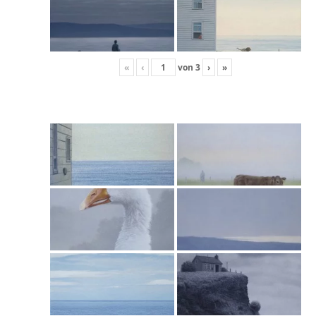
«
‹
von
3
›
»