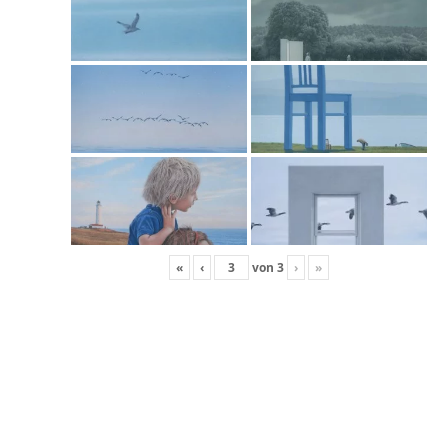
«
‹
von
3
›
»