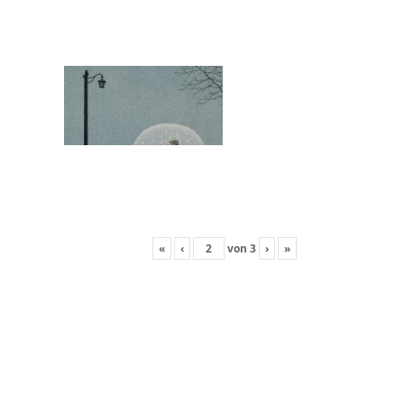
«
‹
von
3
›
»