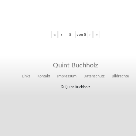
«
‹
von
5
›
»
Quint Buchholz
Links
Kontakt
Impressum
Datenschutz
Bildrechte
© Quint Buchholz