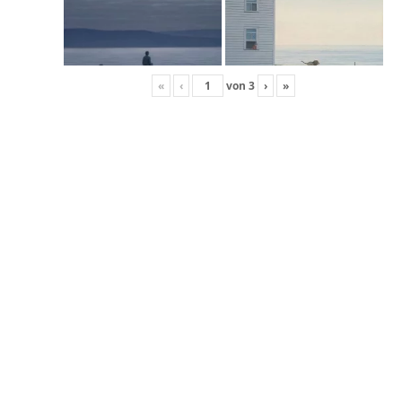
«
‹
von
3
›
»