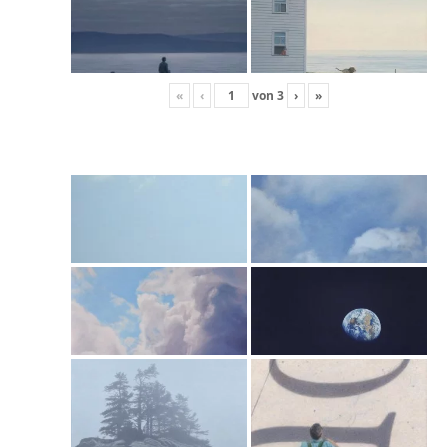
«
‹
von
3
›
»