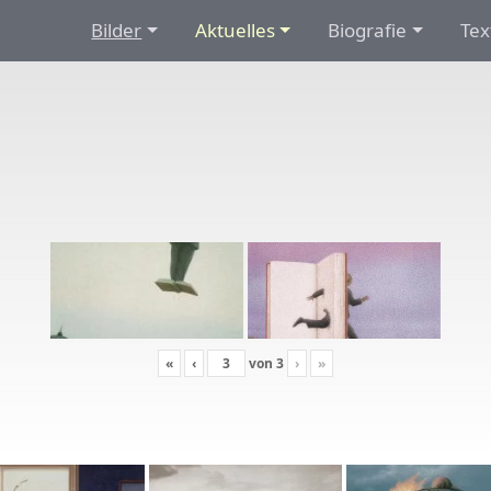
Bilder
Aktuelles
Biografie
Tex
«
‹
von
3
›
»