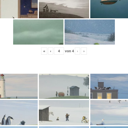
«
‹
von
4
›
»