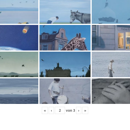
«
‹
von
3
›
»