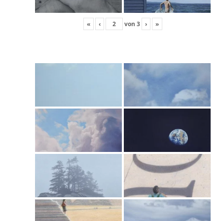
«
‹
von
3
›
»