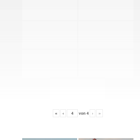
«
‹
von
4
›
»