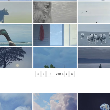
«
‹
von
3
›
»