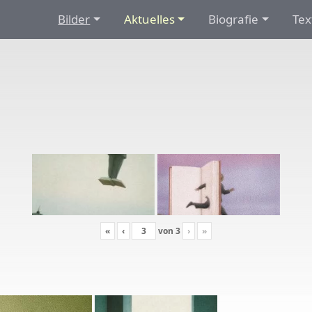
Bilder
Aktuelles
Biografie
Tex
«
‹
von
3
›
»