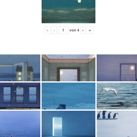
«
‹
von
4
›
»