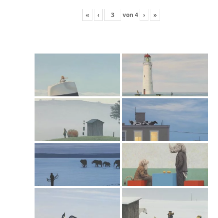
«
‹
von
4
›
»