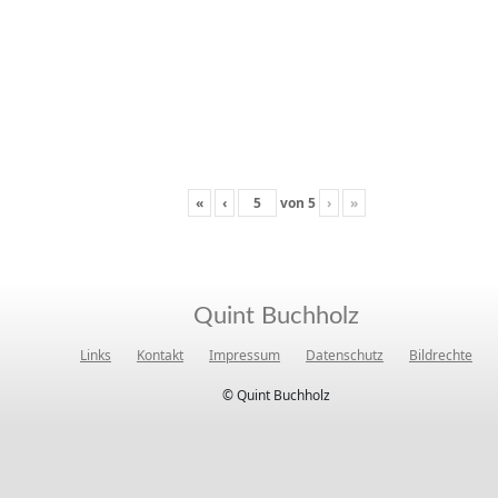
«
‹
von
5
›
»
Quint Buchholz
Links
Kontakt
Impressum
Datenschutz
Bildrechte
© Quint Buchholz