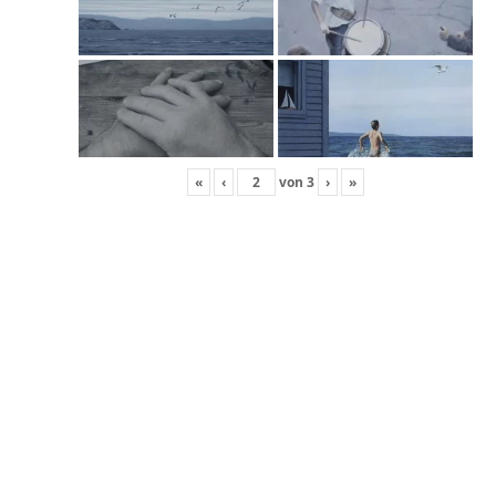
«
‹
von
3
›
»